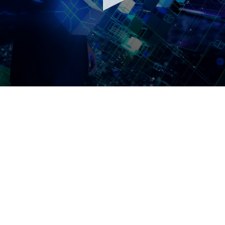
he volgorde afronden,
r en begin meteen!
Free