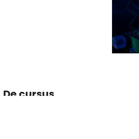
De cursus
De cursus omvat 12 thema’s. Je kunt ze in chronologisc
maar dat is niet verplicht. Bekijk alle thema’s hieronde
Free
Free