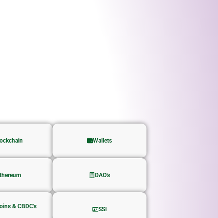
ockchain
Wallets
thereum
DAO's
oins & CBDC's
SSI