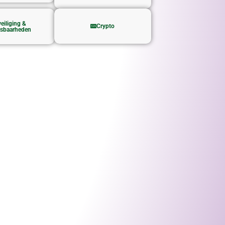
eiliging &
Crypto
sbaarheden