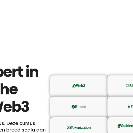
ert in
che
Web3
Bl
Web3
Bitcoin
E
us. Deze cursus
Stablec
Tokenization
en breed scala aan